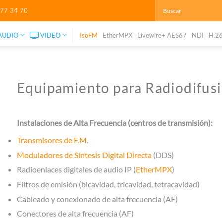
277 34 70
AUDIO
VIDEO
IsoFM
EtherMPX
Livewire+ AES67
NDI
H.2
Equipamiento para Radiodifus
Instalaciones de Alta Frecuencia (centros de transmisión):
Transmisores de F.M.
Moduladores de Síntesis Digital Directa
(DDS)
Radioenlaces digitales de audio IP (
EtherMPX
)
Filtros de emisión (bicavidad, tricavidad, tetracavidad)
Cableado y conexionado de alta frecuencia (AF)
Conectores de alta frecuencia (AF)