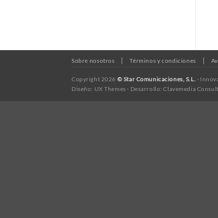
Sobre nosotros
Términos y condiciones
Av
Copyright 2026
© Star Comunicaciones, S.L.
· Innov
Diseño: UX Themes · Desarrollo: Clavemedia Consul