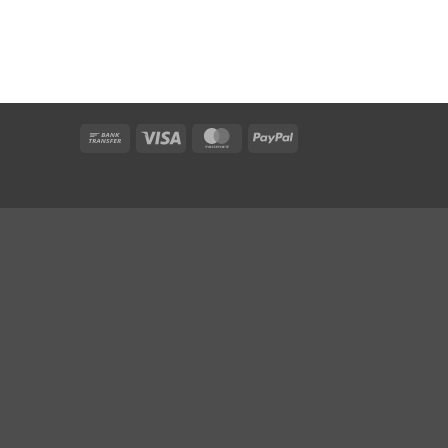
Bank
Visa
MasterCard
PayPal
Transfer