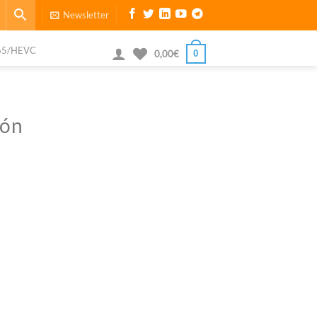
Newsletter
65/HEVC
0
0,00
€
ión