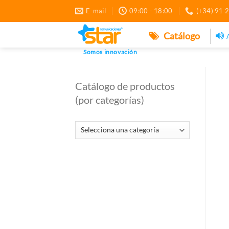
Saltar
E-mail
09:00 - 18:00
(+34) 91 
al
contenido
Catálogo
Somos innovación
Catálogo de productos
(por categorías)