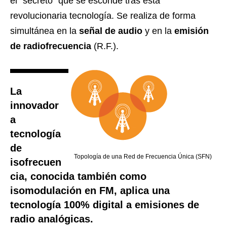
el “secreto” que se esconde tras esta
revolucionaria tecnología. Se realiza de forma
simultánea en la
señal de audio
y en la
emisión
de radiofrecuencia
(R.F.).
La
innovador
a
tecnología
de
Topología de una Red de Frecuencia Única (SFN)
isofrecuen
cia, conocida también como
isomodulación en FM, aplica una
tecnología 100% digital a emisiones de
radio analógicas.