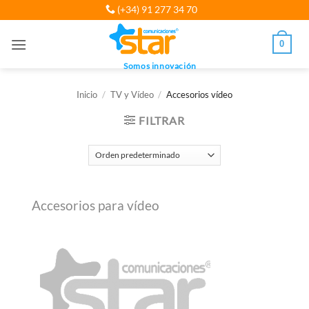
Saltar
(+34) 91 277 34 70
al
contenido
0
Somos innovación
Inicio
/
TV y Vídeo
/
Accesorios vídeo
FILTRAR
Accesorios para vídeo