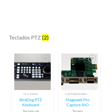
Teclados PTZ
(2)
TV Y VÍDEO
CAPTURADORAS DE VÍDEO
BirdDog PTZ
Magewell Pro
Keyboard
Capture AIO
Teclado de
Tarjeta