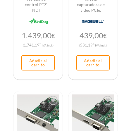
control PTZ
capturadora de
NDI
vídeo PCIe.
1.439,00
439,00
€
€
€
€
1.741,19
531,19
(
IVA incl.)
(
IVA incl.)
Añadir al
Añadir al
carrito
carrito