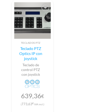
TECLADOS PTZ
Teclado PTZ
Optics IP con
joystick
Teclado de
control PTZ
con joystick
639,36
€
€
773,63
(
IVA incl.)