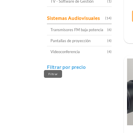
TV - Software de Gestión
(1)
Sistemas Audiovisuales
(14)
Transmisores FM baja potencia
(6)
Pantallas de proyección
(4)
Videoconferencia
(4)
Filtrar por precio
Precio
Precio
mínimo
máximo
Filtrar