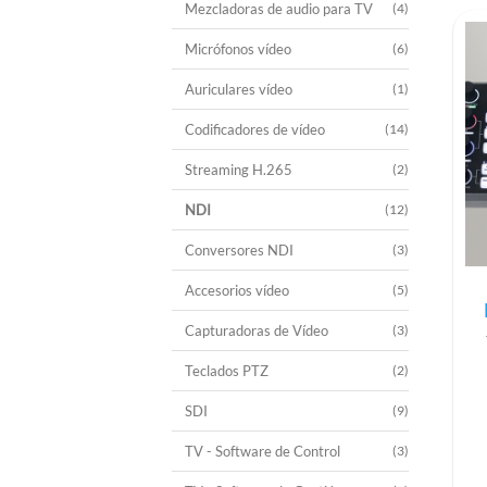
Mezcladoras de audio para TV
(4)
Micrófonos vídeo
(6)
Auriculares vídeo
(1)
Codificadores de vídeo
(14)
Streaming H.265
(2)
NDI
(12)
Conversores NDI
(3)
Accesorios vídeo
(5)
Capturadoras de Vídeo
(3)
Teclados PTZ
(2)
SDI
(9)
TV - Software de Control
(3)