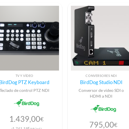
TV Y VÍDEO
CONVERSORES NDI
BirdDog PTZ Keyboard
BirdDog Studio NDI
Teclado de control PTZ NDI
Conversor de video SDI o
HDMI a NDI
1.439,00
€
795,00
€
€
1.741,19
(
IVA incl.)