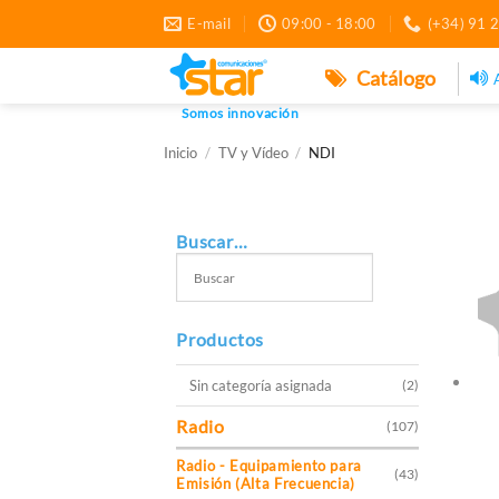
Saltar
E-mail
09:00 - 18:00
(+34) 91 
al
contenido
Catálogo
Somos innovación
Inicio
/
TV y Vídeo
/
NDI
Buscar…
Productos
Sin categoría asignada
(2)
Radio
(107)
Radio - Equipamiento para
(43)
Emisión (Alta Frecuencia)