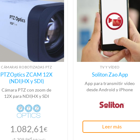
CÁMARAS ROBOTIZADAS PTZ
TV Y VÍDEO
PTZOptics ZCAM 12X
Soliton Zao App
(NDI|HX y SDI)
App para transmitir vídeo
desde Android y iPhone
Cámara PTZ con zoom de
12X para NDI|HX y SDI
1.082,61
Leer más
€
€
1.309,96
(
IVA incl.)