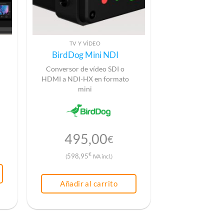
TV Y VÍDEO
BirdDog Mini NDI
Conversor de vídeo SDI o
HDMI a NDI-HX en formato
mini
495,00
€
€
598,95
(
IVA incl.)
Añadir al carrito