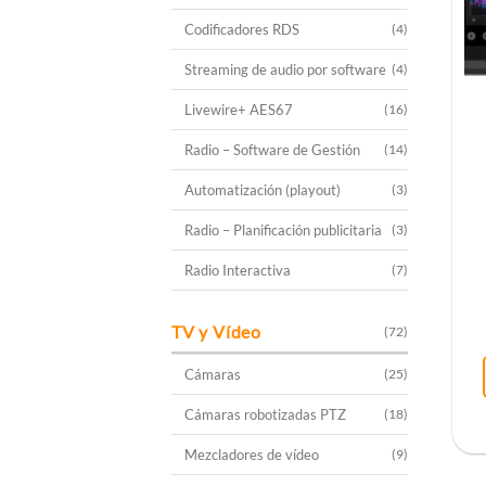
Codificadores RDS
(4)
Streaming de audio por software
(4)
Livewire+ AES67
(16)
Radio – Software de Gestión
(14)
Automatización (playout)
(3)
Radio – Planificación publicitaria
(3)
Radio Interactiva
(7)
TV y Vídeo
(72)
Cámaras
(25)
Cámaras robotizadas PTZ
(18)
Mezcladores de vídeo
(9)