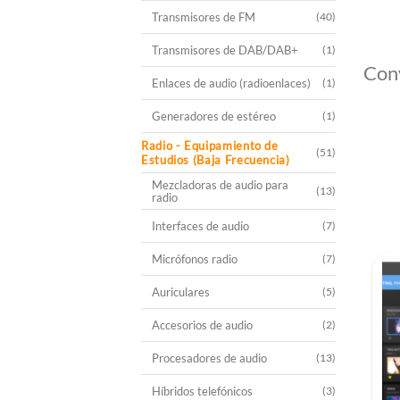
Transmisores de FM
(40)
Transmisores de DAB/DAB+
(1)
Con
Enlaces de audio (radioenlaces)
(1)
Generadores de estéreo
(1)
Radio - Equipamiento de
(51)
Estudios (Baja Frecuencia)
Mezcladoras de audio para
(13)
radio
Interfaces de audio
(7)
Micrófonos radio
(7)
Auriculares
(5)
Accesorios de audio
(2)
Procesadores de audio
(13)
Híbridos telefónicos
(3)