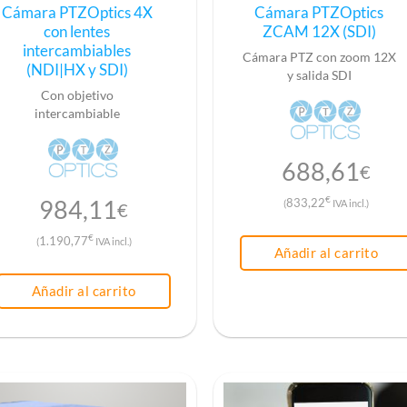
Cámara PTZOptics 4X
Cámara PTZOptics
con lentes
ZCAM 12X (SDI)
intercambiables
Cámara PTZ con zoom 12X
(NDI|HX y SDI)
y salida SDI
Con objetivo
intercambiable
688,61
€
€
984,11
833,22
(
IVA incl.)
€
€
1.190,77
(
IVA incl.)
Añadir al carrito
Añadir al carrito