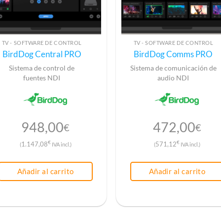
TV - SOFTWARE DE CONTROL
TV - SOFTWARE DE CONTROL
BirdDog Central PRO
BirdDog Comms PRO
Sistema de control de
Sistema de comunicación de
fuentes NDI
audio NDI
948,00
472,00
€
€
€
€
1.147,08
571,12
(
IVA incl.)
(
IVA incl.)
Añadir al carrito
Añadir al carrito