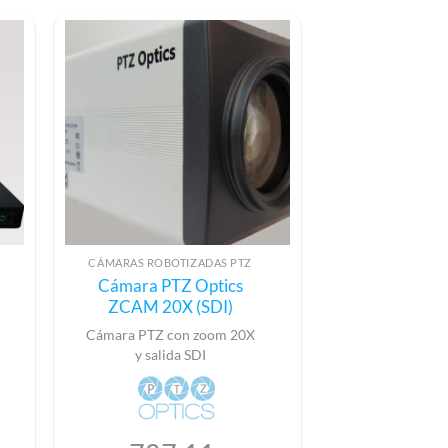
CÁMARAS ROBOTIZADAS PTZ
Cámara PTZ Optics
ZCAM 20X (SDI)
Cámara PTZ con zoom 20X
y salida SDI