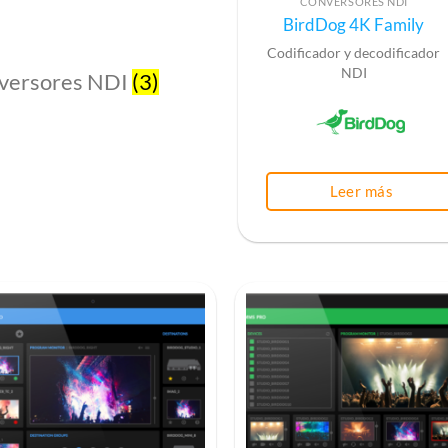
CONVERSORES NDI
BirdDog 4K Family
Codificador y decodificador
NDI
versores NDI
(3)
Leer más