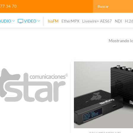
277 34 70
AUDIO
VIDEO
IsoFM
EtherMPX
Livewire+ AES67
NDI
H.2
Mostrando lo