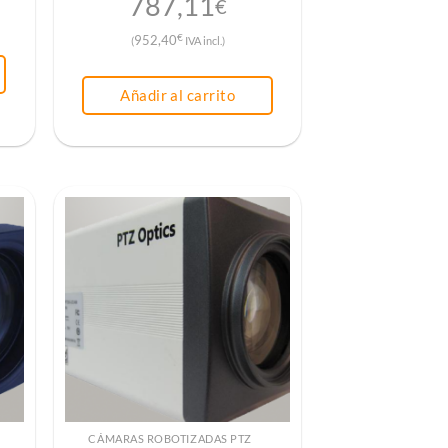
787,11
€
€
952,40
(
IVA incl.)
Añadir al carrito
CÁMARAS ROBOTIZADAS PTZ