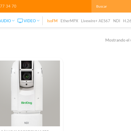
277 34 70
AUDIO
VIDEO
IsoFM
EtherMPX
Livewire+ AES67
NDI
H.2
Mostrando el 