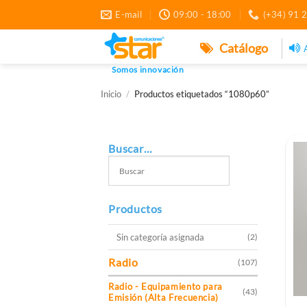
Saltar
E-mail
09:00 - 18:00
(+34) 91 
al
contenido
Catálogo
Somos innovación
Inicio
/
Productos etiquetados “1080p60”
Buscar…
Productos
Sin categoría asignada
(2)
Radio
(107)
Radio - Equipamiento para
(43)
Emisión (Alta Frecuencia)