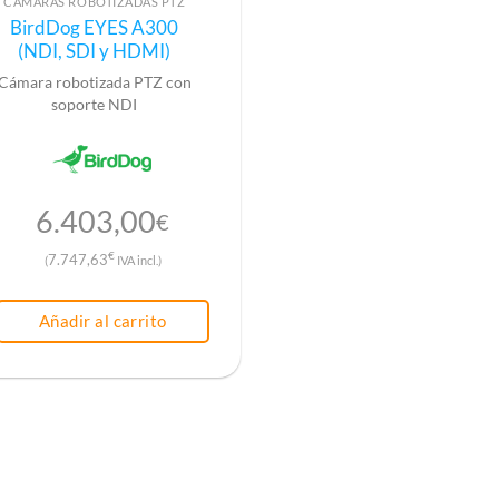
CÁMARAS ROBOTIZADAS PTZ
BirdDog EYES A300
(NDI, SDI y HDMI)
Cámara robotizada PTZ con
soporte NDI
6.403,00
€
€
7.747,63
(
IVA incl.)
Añadir al carrito