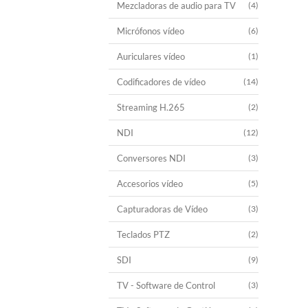
Mezcladoras de audio para TV
(4)
Micrófonos vídeo
(6)
Auriculares vídeo
(1)
Codificadores de vídeo
(14)
Streaming H.265
(2)
NDI
(12)
Conversores NDI
(3)
Accesorios vídeo
(5)
Capturadoras de Vídeo
(3)
Teclados PTZ
(2)
SDI
(9)
TV - Software de Control
(3)