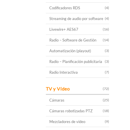
Codificadores RDS
(4)
Streaming de audio por software
(4)
Livewire+ AES67
(16)
Radio – Software de Gestión
(14)
Automatización (playout)
(3)
Radio – Planificación publicitaria
(3)
Radio Interactiva
(7)
TV y Vídeo
(72)
Cámaras
(25)
Cámaras robotizadas PTZ
(18)
Mezcladores de vídeo
(9)