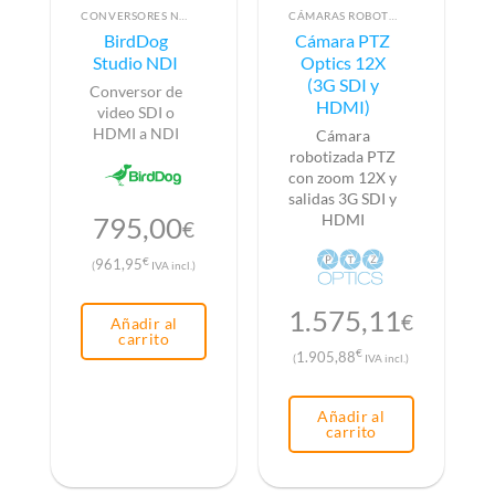
CONVERSORES NDI
CÁMARAS ROBOTIZADAS PTZ
BirdDog
Cámara PTZ
Studio NDI
Optics 12X
(3G SDI y
Conversor de
HDMI)
video SDI o
HDMI a NDI
Cámara
robotizada PTZ
con zoom 12X y
salidas 3G SDI y
HDMI
795,00
€
€
961,95
(
IVA incl.)
1.575,11
€
Añadir al
carrito
€
1.905,88
(
IVA incl.)
Añadir al
carrito