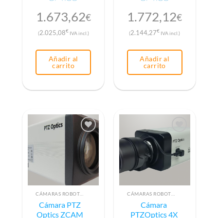
1.673,62
1.772,12
€
€
€
€
2.025,08
2.144,27
(
IVA incl.)
(
IVA incl.)
Añadir al
Añadir al
carrito
carrito
CÁMARAS ROBOTIZADAS PTZ
CÁMARAS ROBOTIZADAS PTZ
Cámara PTZ
Cámara
Optics ZCAM
PTZOptics 4X