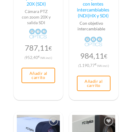
20X (SDI)
con lentes
intercambiables
Cámara PTZ
(NDI|HX y SDI)
con zoom 20X y
salida SDI
Con objetivo
intercambiable
787,11
€
984,11
€
€
952,40
(
IVA incl.)
€
1.190,77
(
IVA incl.)
Añadir al
carrito
Añadir al
carrito