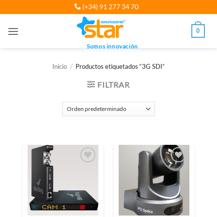
Saltar
(+34) 91 277 34 70
al
contenido
0
Somos innovación
Inicio
/
Productos etiquetados “3G SDI”
FILTRAR