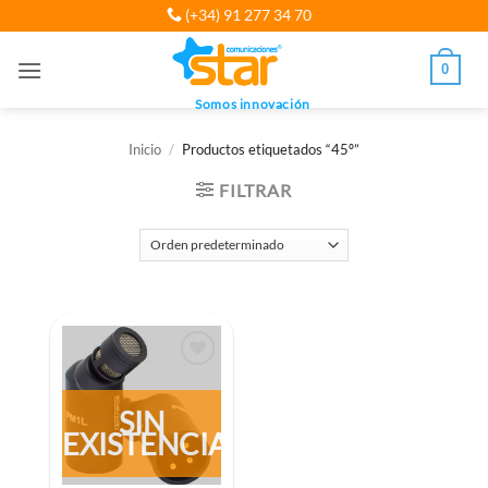
Saltar
(+34) 91 277 34 70
al
contenido
0
Somos innovación
Inicio
/
Productos etiquetados “45º”
FILTRAR
SIN
EXISTENCIAS