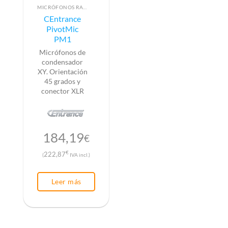
MICRÓFONOS RADIO
CEntrance
PivotMic
PM1
Micrófonos de
condensador
XY. Orientación
45 grados y
conector XLR
184,19
€
€
222,87
(
IVA incl.)
Leer más