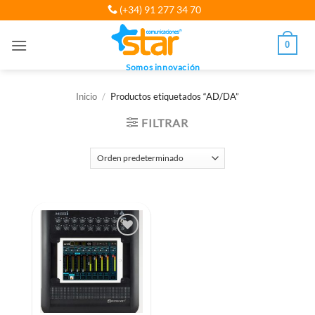
Saltar
(+34) 91 277 34 70
al
contenido
0
Somos innovación
Inicio
/
Productos etiquetados “AD/DA”
FILTRAR