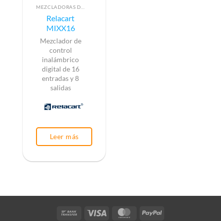
MEZCLADORAS DE AUDIO PARA RADIO
Relacart
MIXX16
Mezclador de
control
inalámbrico
digital de 16
entradas y 8
salidas
Leer más
Bank
Visa
MasterCard
PayPal