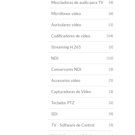
Mezcladoras de audio para TV
(4)
Micrófonos vídeo
(6)
Auriculares vídeo
(1)
Codificadores de vídeo
(14)
Streaming H.265
(2)
NDI
(12)
Conversores NDI
(3)
Accesorios vídeo
(5)
Capturadoras de Vídeo
(3)
Teclados PTZ
(2)
SDI
(9)
TV - Software de Control
(3)