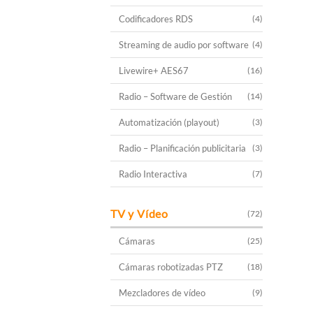
Codificadores RDS
(4)
Streaming de audio por software
(4)
Livewire+ AES67
(16)
Radio – Software de Gestión
(14)
Automatización (playout)
(3)
Radio – Planificación publicitaria
(3)
Radio Interactiva
(7)
TV y Vídeo
(72)
Cámaras
(25)
Cámaras robotizadas PTZ
(18)
Mezcladores de vídeo
(9)