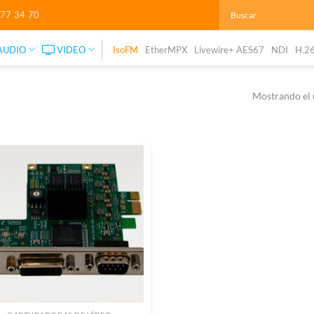
277 34 70
AUDIO
VIDEO
IsoFM
EtherMPX
Livewire+ AES67
NDI
H.2
Mostrando el 