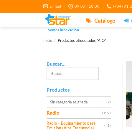
Saltar
E-mail
09:00 - 18:00
(+34) 91 
al
contenido
Catálogo
Somos innovación
Inicio
/
Productos etiquetados “AIO”
Buscar…
Productos
Sin categoría asignada
(2)
Radio
(107)
Radio - Equipamiento para
(43)
Emisión (Alta Frecuencia)