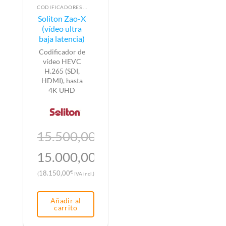
CODIFICADORES DE VÍDEO
Soliton Zao-X
(vídeo ultra
baja latencia)
Codificador de
vídeo HEVC
H.265 (SDI,
HDMI), hasta
4K UHD
15.500,00
€
El
15.000,00
€
precio
El
€
18.150,00
(
IVA incl.)
original
precio
era:
actual
Añadir al
15.500,00€.
es:
carrito
15.000,00€.