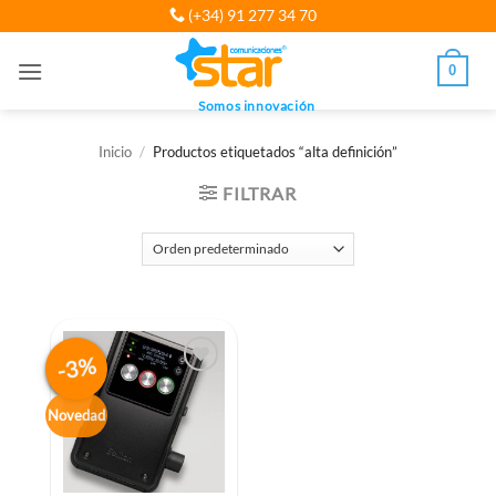
Saltar
(+34) 91 277 34 70
al
contenido
0
Somos innovación
Inicio
/
Productos etiquetados “alta definición”
FILTRAR
-3%
Novedad