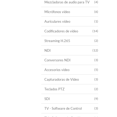
Mezcladoras de audio para TV
(4)
Micrófonos vídeo
(6)
Auriculares vídeo
(1)
Codificadores de vídeo
(14)
Streaming H.265
(2)
NDI
(12)
Conversores NDI
(3)
Accesorios vídeo
(5)
Capturadoras de Vídeo
(3)
Teclados PTZ
(2)
SDI
(9)
TV - Software de Control
(3)