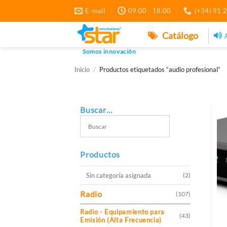
Saltar
E-mail
09:00 - 18:00
(+34) 91 
al
contenido
Catálogo
Somos innovación
Inicio
/
Productos etiquetados “audio profesional”
Buscar…
Productos
Sin categoría asignada
(2)
Radio
(107)
Radio - Equipamiento para
(43)
Emisión (Alta Frecuencia)