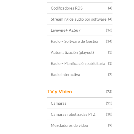
Codificadores RDS
(4)
Streaming de audio por software
(4)
Livewire+ AES67
(16)
Radio – Software de Gestión
(14)
Automatización (playout)
(3)
Radio – Planificación publicitaria
(3)
Radio Interactiva
(7)
TV y Vídeo
(72)
Cámaras
(25)
Cámaras robotizadas PTZ
(18)
Mezcladores de vídeo
(9)