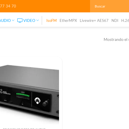
277 34 70
AUDIO
VIDEO
IsoFM
EtherMPX
Livewire+ AES67
NDI
H.2
Mostrando el 