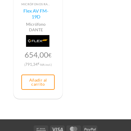
MICRÓFONOS RADIO
Flex AV FM-
19D
Micrófono
DANTE
654,00
€
€
791,34
(
IVA incl.)
Añadir al
carrito
Bank
Visa
MasterCard
PayPal