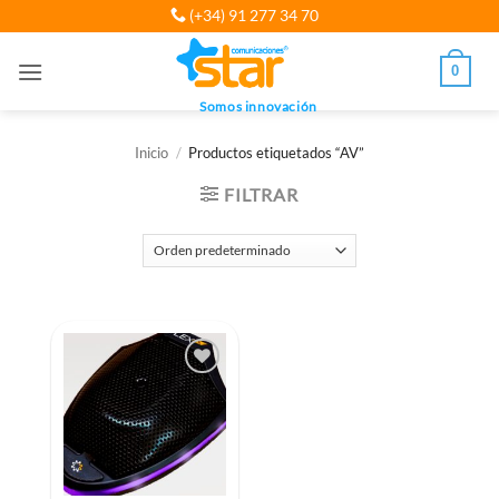
Saltar
(+34) 91 277 34 70
al
contenido
0
Somos innovación
Inicio
/
Productos etiquetados “AV”
FILTRAR