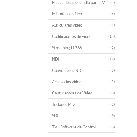
Mezcladoras de audio para TV
(4)
Micrófonos vídeo
(6)
Auriculares vídeo
(1)
Codificadores de vídeo
(14)
Streaming H.265
(2)
NDI
(12)
Conversores NDI
(3)
Accesorios vídeo
(5)
Capturadoras de Vídeo
(3)
Teclados PTZ
(2)
SDI
(9)
TV - Software de Control
(3)