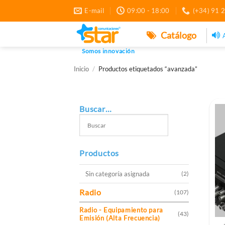
Saltar
E-mail
09:00 - 18:00
(+34) 91 
al
contenido
Catálogo
Somos innovación
Inicio
/
Productos etiquetados “avanzada”
Buscar…
Productos
Sin categoría asignada
(2)
Radio
(107)
Radio - Equipamiento para
(43)
Emisión (Alta Frecuencia)