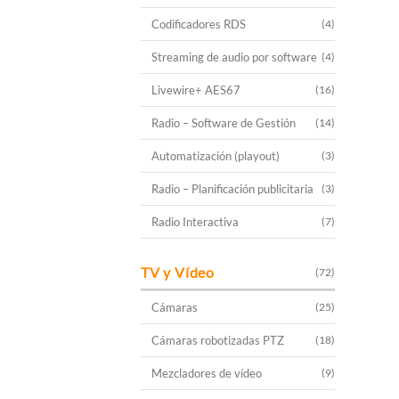
Codificadores RDS
(4)
Streaming de audio por software
(4)
Livewire+ AES67
(16)
Radio – Software de Gestión
(14)
Automatización (playout)
(3)
Radio – Planificación publicitaria
(3)
Radio Interactiva
(7)
TV y Vídeo
(72)
Cámaras
(25)
Cámaras robotizadas PTZ
(18)
Mezcladores de vídeo
(9)