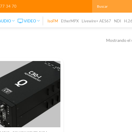
277 34 70
AUDIO
VIDEO
IsoFM
EtherMPX
Livewire+ AES67
NDI
H.2
Mostrando el 