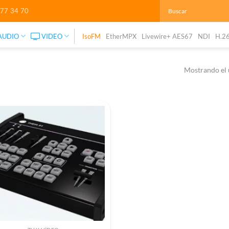
277 34 70
AUDIO
VIDEO
IsoFM
EtherMPX
Livewire+ AES67
NDI
H.2
Mostrando el 