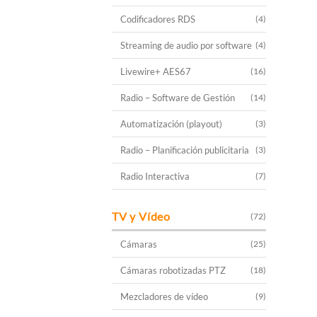
Codificadores RDS
(4)
Streaming de audio por software
(4)
Livewire+ AES67
(16)
Radio – Software de Gestión
(14)
Automatización (playout)
(3)
Radio – Planificación publicitaria
(3)
Radio Interactiva
(7)
TV y Vídeo
(72)
Cámaras
(25)
Cámaras robotizadas PTZ
(18)
Mezcladores de vídeo
(9)