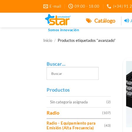
Saltar
E-mail
09:00 - 18:00
(+34) 91 
al
contenido
Catálogo
Somos innovación
Inicio
/
Productos etiquetados “avanzado”
Buscar…
Productos
Sin categoría asignada
(2)
Radio
(107)
Radio - Equipamiento para
(43)
Emisión (Alta Frecuencia)