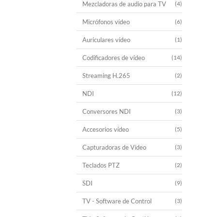
Mezcladoras de audio para TV
(4)
Micrófonos vídeo
(6)
Auriculares vídeo
(1)
Codificadores de vídeo
(14)
Streaming H.265
(2)
NDI
(12)
Conversores NDI
(3)
Accesorios vídeo
(5)
Capturadoras de Vídeo
(3)
Teclados PTZ
(2)
SDI
(9)
TV - Software de Control
(3)