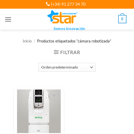
Saltar
(+34) 91 277 34 70
al
contenido
0
Somos innovación
Inicio
/
Productos etiquetados “cámara robotizada”
FILTRAR