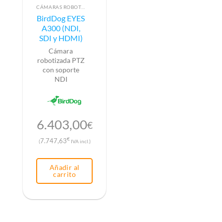
CÁMARAS ROBOTIZADAS PTZ
BirdDog EYES
A300 (NDI,
SDI y HDMI)
Cámara
robotizada PTZ
con soporte
NDI
6.403,00
€
€
7.747,63
(
IVA incl.)
Añadir al
carrito