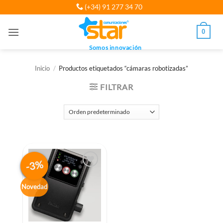
Saltar
(+34) 91 277 34 70
al
contenido
0
Somos innovación
Inicio
/
Productos etiquetados “cámaras robotizadas”
FILTRAR
-3%
Novedad