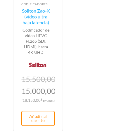
CODIFICADORES DE VÍDEO
Soliton Zao-X
(vídeo ultra
baja latencia)
Codificador de
vídeo HEVC
H.265 (SDI,
HDMI), hasta
4K UHD
15.500,00
€
El
15.000,00
€
precio
El
€
18.150,00
(
IVA incl.)
original
precio
era:
actual
Añadir al
15.500,00€.
es:
carrito
15.000,00€.