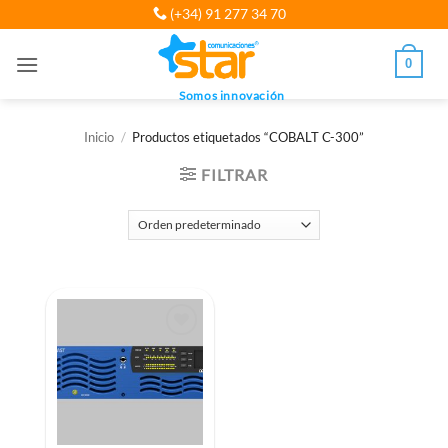
Saltar
(+34) 91 277 34 70
al
contenido
0
Somos innovación
Inicio
/
Productos etiquetados “COBALT C-300”
FILTRAR