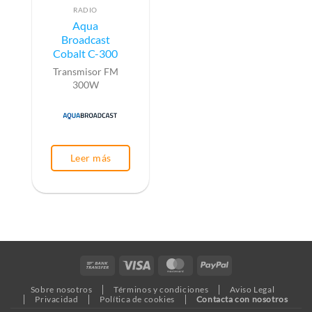
RADIO
Aqua
Broadcast
Cobalt C-300
Transmisor FM
300W
Leer más
Bank
Visa
MasterCard
PayPal
Transfer
Sobre nosotros
Términos y condiciones
Aviso Legal
Privacidad
Política de cookies
Contacta con nosotros