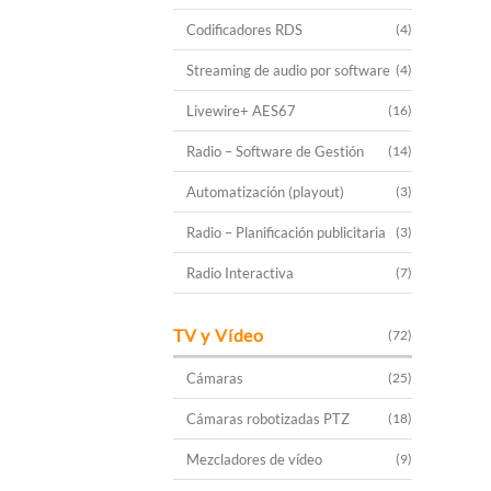
Codificadores RDS
(4)
Streaming de audio por software
(4)
Livewire+ AES67
(16)
Radio – Software de Gestión
(14)
Automatización (playout)
(3)
Radio – Planificación publicitaria
(3)
Radio Interactiva
(7)
TV y Vídeo
(72)
Cámaras
(25)
Cámaras robotizadas PTZ
(18)
Mezcladores de vídeo
(9)