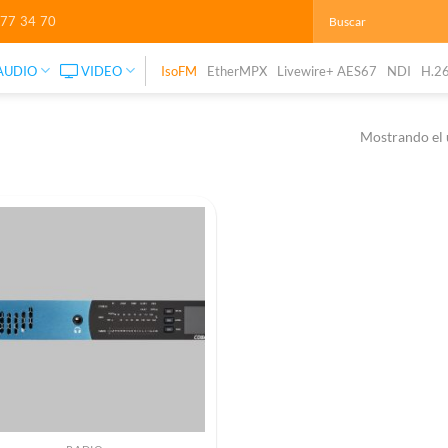
277 34 70
AUDIO
VIDEO
IsoFM
EtherMPX
Livewire+ AES67
NDI
H.2
Mostrando el 