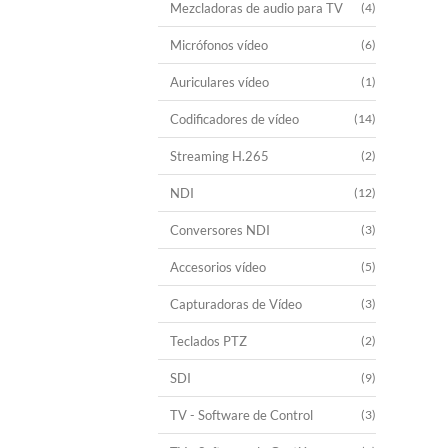
Mezcladoras de audio para TV
(4)
Micrófonos vídeo
(6)
Auriculares vídeo
(1)
Codificadores de vídeo
(14)
Streaming H.265
(2)
NDI
(12)
Conversores NDI
(3)
Accesorios vídeo
(5)
Capturadoras de Vídeo
(3)
Teclados PTZ
(2)
SDI
(9)
TV - Software de Control
(3)