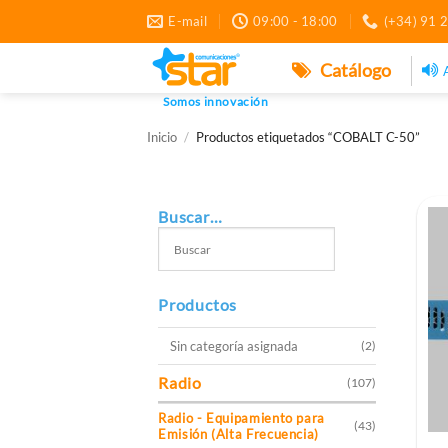
Saltar
E-mail
09:00 - 18:00
(+34) 91 
al
contenido
Catálogo
Somos innovación
Inicio
/
Productos etiquetados “COBALT C-50”
Buscar…
Productos
Sin categoría asignada
(2)
Radio
(107)
Radio - Equipamiento para
(43)
Emisión (Alta Frecuencia)