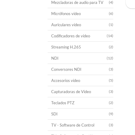
Mezcladoras de audio para TV
(4)
Micrófonos vídeo
(6)
Auriculares vídeo
(1)
Codificadores de vídeo
(14)
Streaming H.265
(2)
NDI
(12)
Conversores NDI
(3)
Accesorios vídeo
(5)
Capturadoras de Vídeo
(3)
Teclados PTZ
(2)
SDI
(9)
TV - Software de Control
(3)