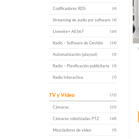
Codificadores RDS
(4)
Streaming de audio por software
(4)
Livewire+ AES67
(16)
Radio – Software de Gestión
(14)
Automatización (playout)
(3)
Radio – Planificación publicitaria
(3)
Radio Interactiva
(7)
TV y Vídeo
(72)
Cámaras
(25)
Cámaras robotizadas PTZ
(18)
Mezcladores de vídeo
(9)