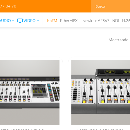
277 34 70
AUDIO
VIDEO
IsoFM
EtherMPX
Livewire+ AES67
NDI
H.2
Mostrando l