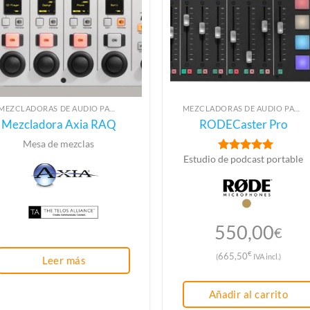
MEZCLADORAS DE AUDIO PARA RADIO
MEZCLADORAS DE AUDIO PARA RADIO
Mezcladora Axia RAQ
RODECaster Pro
Mesa de mezclas
Estudio de podcast portable
Valorado con
5
de 5
550,00
€
€
665,50
(
IVA incl.)
Leer más
Añadir al carrito