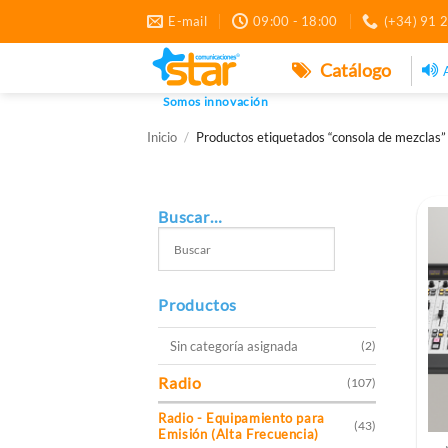
Saltar
E-mail
09:00 - 18:00
(+34) 91 
al
contenido
Catálogo
Somos innovación
Inicio
/
Productos etiquetados “consola de mezclas”
Buscar…
Productos
Sin categoría asignada
(2)
Radio
(107)
Radio - Equipamiento para
(43)
Emisión (Alta Frecuencia)