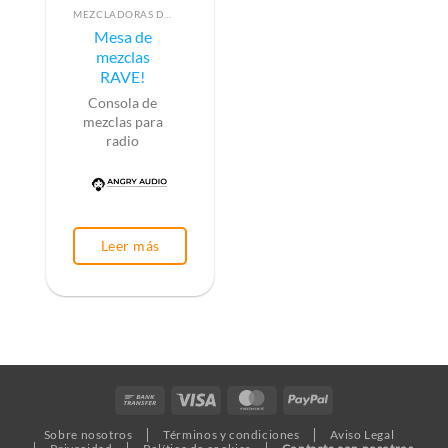
MEZCLADORAS DE AUDIO PARA RADIO
Mesa de
mezclas
RAVE!
Consola de
mezclas para
radio
Leer más
Bank
Visa
MasterCard
PayPal
Transfer
Sobre nosotros
Términos y condiciones
Aviso Legal