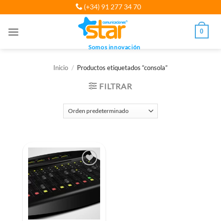
Saltar
(+34) 91 277 34 70
al
contenido
0
Somos innovación
Inicio
/
Productos etiquetados “consola”
FILTRAR