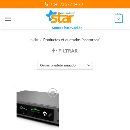
Saltar
(+34) 91 277 34 70
al
contenido
0
Somos innovación
Inicio
/
Productos etiquetados “contornos”
FILTRAR