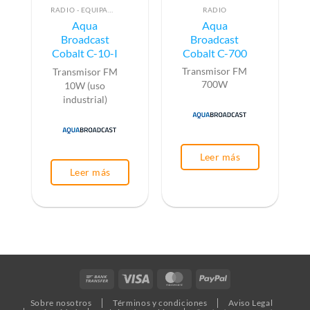
RADIO - EQUIPAMIENTO PARA EMISIÓN (ALTA FRECUENCIA)
RADIO
Aqua
Aqua
Broadcast
Broadcast
Cobalt C-10-I
Cobalt C-700
Transmisor FM
Transmisor FM
700W
10W (uso
industrial)
Leer más
Leer más
Bank
Visa
MasterCard
PayPal
Transfer
Sobre nosotros
Términos y condiciones
Aviso Legal