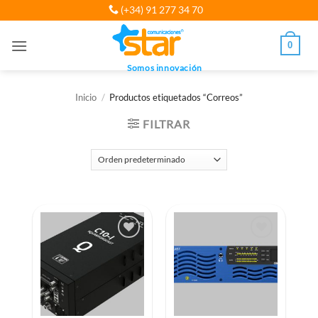
Saltar
(+34) 91 277 34 70
al
contenido
0
Somos innovación
Inicio
/
Productos etiquetados “Correos”
FILTRAR