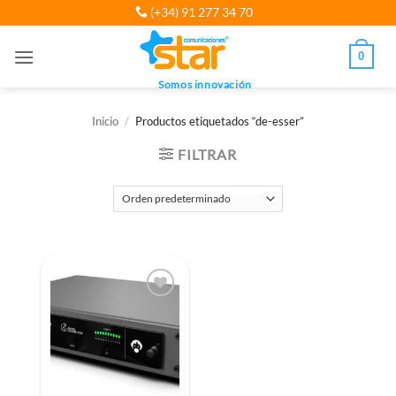
Saltar
(+34) 91 277 34 70
al
contenido
0
Somos innovación
Inicio
/
Productos etiquetados “de-esser”
FILTRAR