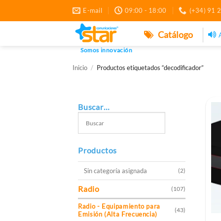
Saltar
E-mail
09:00 - 18:00
(+34) 91 
al
contenido
Catálogo
Somos innovación
Inicio
/
Productos etiquetados “decodificador”
Buscar…
Productos
Sin categoría asignada
(2)
Radio
(107)
Radio - Equipamiento para
(43)
Emisión (Alta Frecuencia)