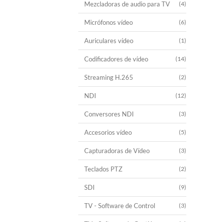
Mezcladoras de audio para TV
(4)
Micrófonos vídeo
(6)
Auriculares vídeo
(1)
Codificadores de vídeo
(14)
Streaming H.265
(2)
NDI
(12)
Conversores NDI
(3)
Accesorios vídeo
(5)
Capturadoras de Vídeo
(3)
Teclados PTZ
(2)
SDI
(9)
TV - Software de Control
(3)