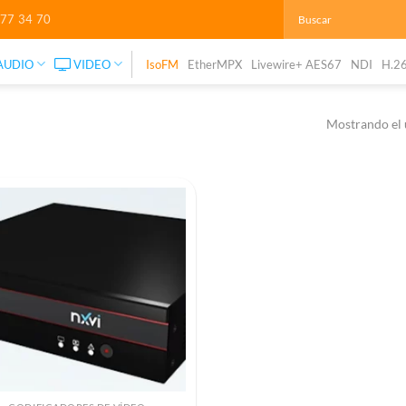
277 34 70
AUDIO
VIDEO
IsoFM
EtherMPX
Livewire+ AES67
NDI
H.2
Mostrando el 