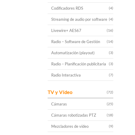
Codificadores RDS
(4)
Streaming de audio por software
(4)
Livewire+ AES67
(16)
Radio – Software de Gestión
(14)
Automatización (playout)
(3)
Radio – Planificación publicitaria
(3)
Radio Interactiva
(7)
TV y Vídeo
(72)
Cámaras
(25)
Cámaras robotizadas PTZ
(18)
Mezcladores de vídeo
(9)