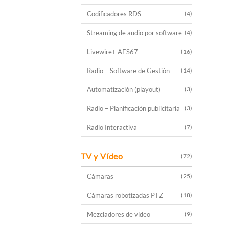
Codificadores RDS
(4)
Streaming de audio por software
(4)
Livewire+ AES67
(16)
Radio – Software de Gestión
(14)
Automatización (playout)
(3)
Radio – Planificación publicitaria
(3)
Radio Interactiva
(7)
TV y Vídeo
(72)
Cámaras
(25)
Cámaras robotizadas PTZ
(18)
Mezcladores de vídeo
(9)