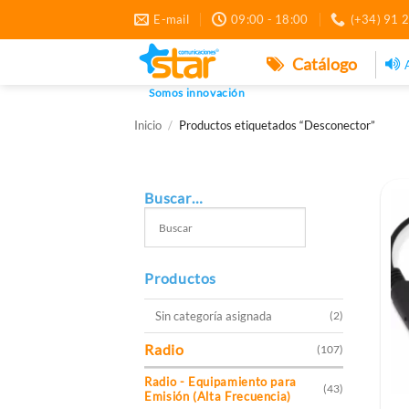
Saltar
E-mail
09:00 - 18:00
(+34) 91 
al
contenido
Catálogo
Somos innovación
Inicio
/
Productos etiquetados “Desconector”
Buscar…
Productos
Sin categoría asignada
(2)
Radio
(107)
Radio - Equipamiento para
(43)
Emisión (Alta Frecuencia)