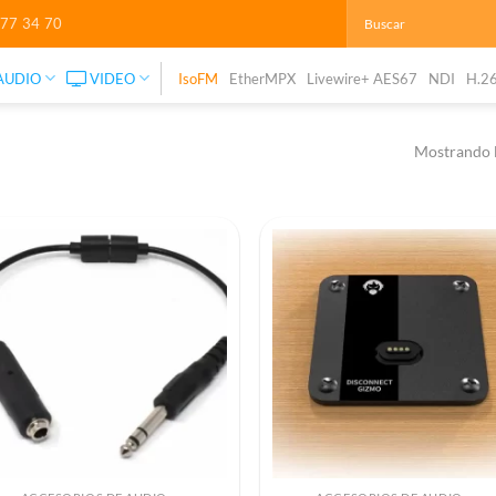
277 34 70
AUDIO
VIDEO
IsoFM
EtherMPX
Livewire+ AES67
NDI
H.2
Mostrando l