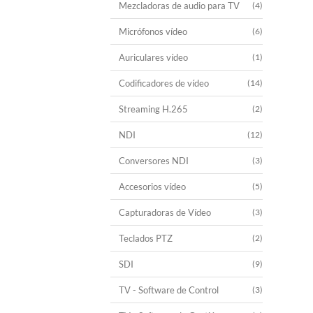
Mezcladoras de audio para TV
(4)
Micrófonos vídeo
(6)
Auriculares vídeo
(1)
Codificadores de vídeo
(14)
Streaming H.265
(2)
NDI
(12)
Conversores NDI
(3)
Accesorios vídeo
(5)
Capturadoras de Vídeo
(3)
Teclados PTZ
(2)
SDI
(9)
TV - Software de Control
(3)