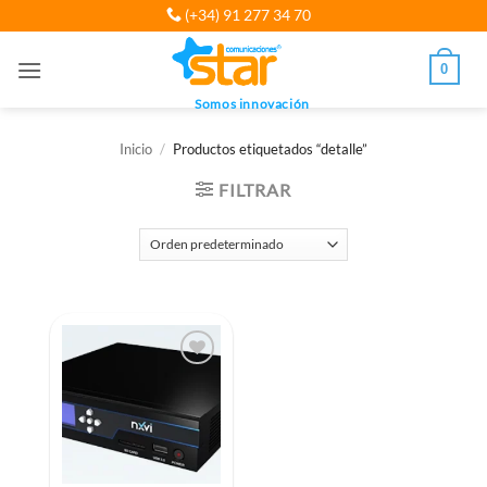
Saltar
(+34) 91 277 34 70
al
contenido
0
Somos innovación
Inicio
/
Productos etiquetados “detalle”
FILTRAR