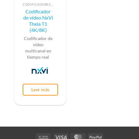
CODIFICADORES DE VÍDEO
Codificador
de vídeo NxVi
Theia T1
(4K/8K)
Codificador de
vídeo
multicanal en
tiempo real
Leer más
Bank
Visa
MasterCard
PayPal