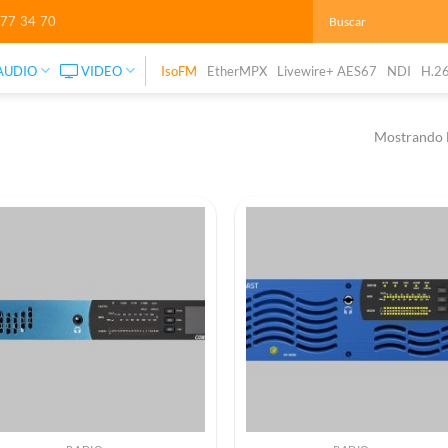
277 34 70
AUDIO
VIDEO
IsoFM
EtherMPX
Livewire+ AES67
NDI
H.2
Mostrando l