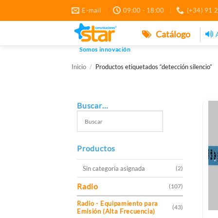
Saltar
E-mail
09:00 - 18:00
(+34) 91 
al
contenido
Catálogo
Somos innovación
Inicio
/
Productos etiquetados “detección silencio”
Buscar…
Productos
Sin categoría asignada
(2)
Radio
(107)
Radio - Equipamiento para
(43)
Emisión (Alta Frecuencia)