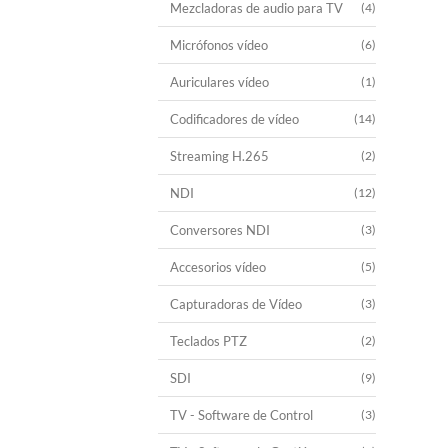
Mezcladoras de audio para TV
(4)
Micrófonos vídeo
(6)
Auriculares vídeo
(1)
Codificadores de vídeo
(14)
Streaming H.265
(2)
NDI
(12)
Conversores NDI
(3)
Accesorios vídeo
(5)
Capturadoras de Vídeo
(3)
Teclados PTZ
(2)
SDI
(9)
TV - Software de Control
(3)