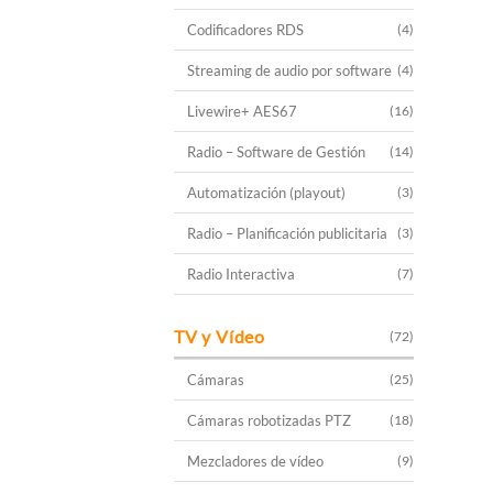
Codificadores RDS
(4)
Streaming de audio por software
(4)
Livewire+ AES67
(16)
Radio – Software de Gestión
(14)
Automatización (playout)
(3)
Radio – Planificación publicitaria
(3)
Radio Interactiva
(7)
TV y Vídeo
(72)
Cámaras
(25)
Cámaras robotizadas PTZ
(18)
Mezcladores de vídeo
(9)