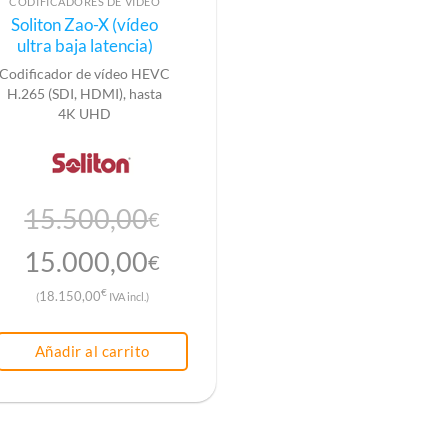
CODIFICADORES DE VÍDEO
Soliton Zao-X (vídeo
ultra baja latencia)
Codificador de vídeo HEVC
H.265 (SDI, HDMI), hasta
4K UHD
15.500,00
€
El
El
15.000,00
€
precio
precio
€
18.150,00
(
IVA incl.)
original
actual
era:
es:
Añadir al carrito
15.500,00€.
15.000,00€.