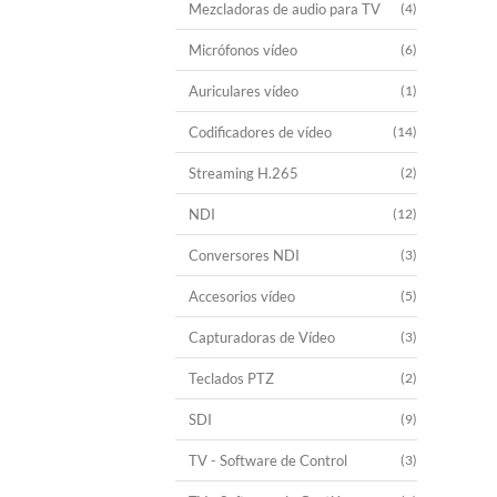
Mezcladoras de audio para TV
(4)
Micrófonos vídeo
(6)
Auriculares vídeo
(1)
Codificadores de vídeo
(14)
Streaming H.265
(2)
NDI
(12)
Conversores NDI
(3)
Accesorios vídeo
(5)
Capturadoras de Vídeo
(3)
Teclados PTZ
(2)
SDI
(9)
TV - Software de Control
(3)