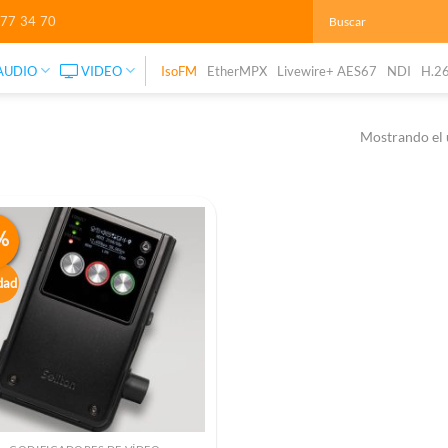
277 34 70
AUDIO
VIDEO
IsoFM
EtherMPX
Livewire+ AES67
NDI
H.2
Mostrando el 
%
dad