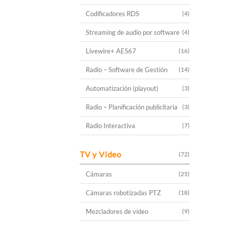
Codificadores RDS
(4)
Streaming de audio por software
(4)
Livewire+ AES67
(16)
Radio – Software de Gestión
(14)
Automatización (playout)
(3)
Radio – Planificación publicitaria
(3)
Radio Interactiva
(7)
TV y Vídeo
(72)
Cámaras
(25)
Cámaras robotizadas PTZ
(18)
Mezcladores de vídeo
(9)