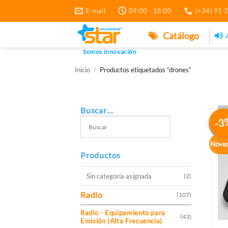
Saltar
E-mail
09:00 - 18:00
(+34) 91 
al
contenido
Catálogo
Somos innovación
Inicio
/
Productos etiquetados “drones”
Buscar…
-3
Nove
Productos
Sin categoría asignada
(2)
Radio
(107)
Radio - Equipamiento para
(43)
Emisión (Alta Frecuencia)