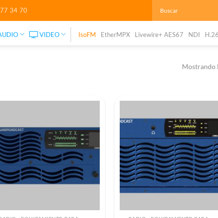
277 34 70
AUDIO
VIDEO
IsoFM
EtherMPX
Livewire+ AES67
NDI
H.2
Mostrando l