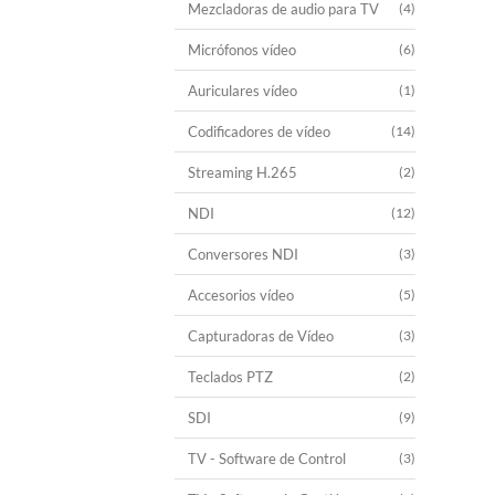
Mezcladoras de audio para TV
(4)
Micrófonos vídeo
(6)
Auriculares vídeo
(1)
Codificadores de vídeo
(14)
Streaming H.265
(2)
NDI
(12)
Conversores NDI
(3)
Accesorios vídeo
(5)
Capturadoras de Vídeo
(3)
Teclados PTZ
(2)
SDI
(9)
TV - Software de Control
(3)