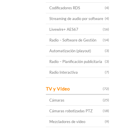
Codificadores RDS
(4)
Streaming de audio por software
(4)
Livewire+ AES67
(16)
Radio – Software de Gestión
(14)
Automatización (playout)
(3)
Radio – Planificación publicitaria
(3)
Radio Interactiva
(7)
TV y Vídeo
(72)
Cámaras
(25)
Cámaras robotizadas PTZ
(18)
Mezcladores de vídeo
(9)