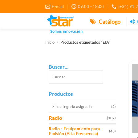
Saltar
E-mail
09:00 - 18:00
(+34) 91 
al
contenido
Catálogo
Somos innovación
Inicio
/
Productos etiquetados “EIA”
Buscar…
Productos
Sin categoría asignada
(2)
Radio
(107)
Radio - Equipamiento para
(43)
Emisión (Alta Frecuencia)