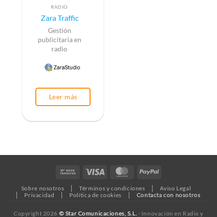
RADIO
Zara Traffic
Gestión
publicitaria en
radio
Leer más
Bank
Visa
MasterCard
PayPal
Transfer
Sobre nosotros
Términos y condiciones
Aviso Legal
Privacidad
Política de cookies
Contacta con nosotros
Copyright 2026
© Star Comunicaciones, S.L.
· Innovación en Radio y