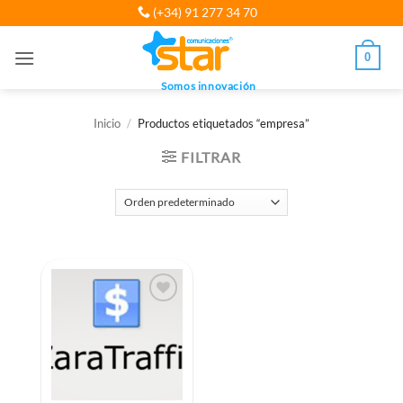
Saltar
(+34) 91 277 34 70
al
contenido
0
Somos innovación
Inicio
/
Productos etiquetados “empresa”
FILTRAR