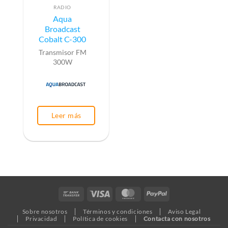
RADIO
Aqua
Broadcast
Cobalt C-300
Transmisor FM
300W
Leer más
Bank
Visa
MasterCard
PayPal
Transfer
Sobre nosotros
Términos y condiciones
Aviso Legal
Privacidad
Política de cookies
Contacta con nosotros