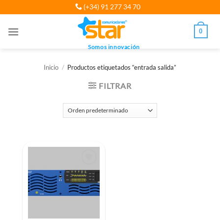
Saltar
(+34) 91 277 34 70
al
contenido
0
Somos innovación
Inicio
/
Productos etiquetados “entrada salida”
FILTRAR