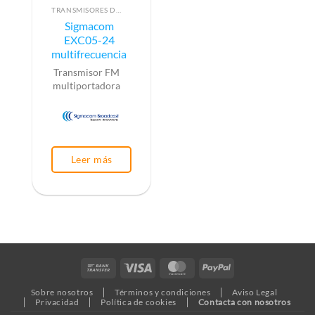
TRANSMISORES DE FM
Sigmacom
EXC05-24
multifrecuencia
Transmisor FM
multiportadora
Leer más
Bank
Visa
MasterCard
PayPal
Transfer
Sobre nosotros
Términos y condiciones
Aviso Legal
Privacidad
Política de cookies
Contacta con nosotros