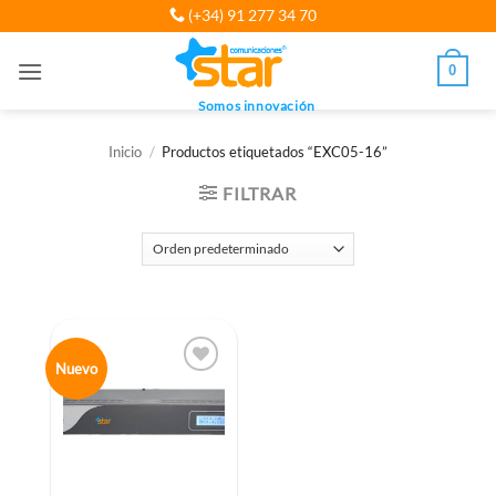
Saltar
(+34) 91 277 34 70
al
contenido
0
Somos innovación
Inicio
/
Productos etiquetados “EXC05-16”
FILTRAR
Nuevo