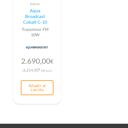
RADIO
Aqua
Broadcast
Cobalt C-10
Transmisor FM
10W
2.690,00
€
€
3.254,90
(
IVA incl.)
Añadir al
carrito