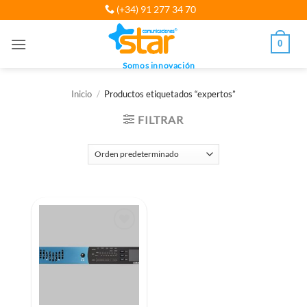
Saltar
(+34) 91 277 34 70
al
contenido
0
Somos innovación
Inicio
/
Productos etiquetados “expertos”
FILTRAR