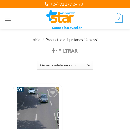
Saltar
(+34) 91 277 34 70
al
contenido
0
Somos innovación
Inicio
/
Productos etiquetados “fanless”
FILTRAR