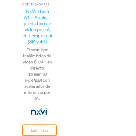
CODIFICADORES DE VÍDEO
NxVi Theia
A1 – Análisis
predictivo de
vídeo por IA
en tiempo real
(8K y 4K)
Transmisor
inalámbrico de
vídeo 8K/4K
en
directo
(s
treaming
wireless
) con
acelerador de
inferencia por
IA.
Leer más