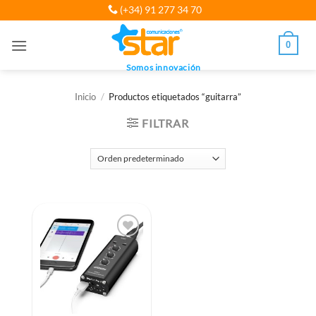
Saltar
(+34) 91 277 34 70
al
contenido
0
Somos innovación
Inicio
/
Productos etiquetados “guitarra”
FILTRAR