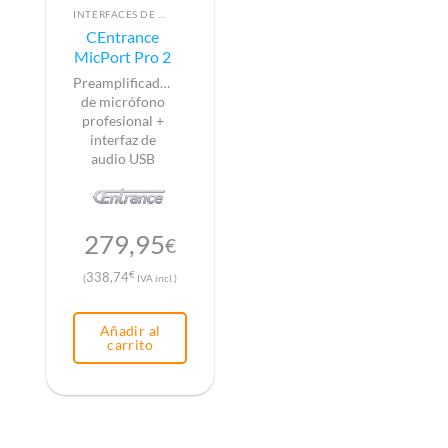
INTERFACES DE AUDIO
CEntrance
MicPort Pro 2
Preamplificador
de micrófono
profesional +
interfaz de
audio USB
279,95
€
€
338,74
(
IVA incl.)
Añadir al
carrito