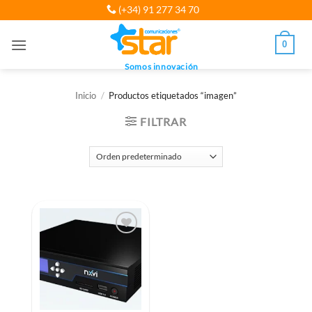
Saltar
(+34) 91 277 34 70
al
contenido
0
Somos innovación
Inicio
/
Productos etiquetados “imagen”
FILTRAR