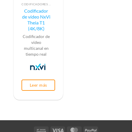
CODIFICADORES DE VÍDEO
Codificador
de vídeo NxVi
Theia T1
(4K/8K)
Codificador de
vídeo
multicanal en
tiempo real
Leer más
Bank
Visa
MasterCard
PayPal