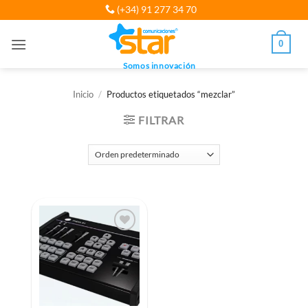
Saltar
(+34) 91 277 34 70
al
contenido
0
Somos innovación
Inicio
/
Productos etiquetados “mezclar”
FILTRAR