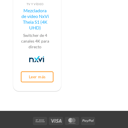
TV Y VÍDEO
Mezcladora
de vídeo NxVi
Theia S1 (4K
UHD)
Switcher de 4
canales 4K para
directo
Leer más
Bank
Visa
MasterCard
PayPal
Transfer