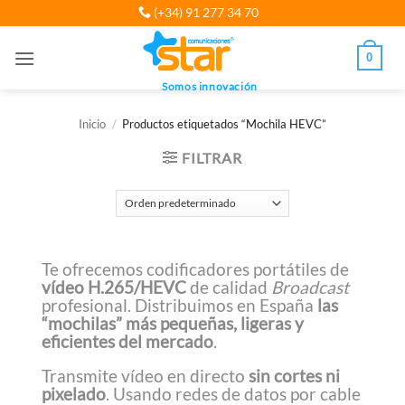
Saltar
(+34) 91 277 34 70
al
contenido
0
Somos innovación
Inicio
/
Productos etiquetados “Mochila HEVC”
FILTRAR
Te ofrecemos codificadores portátiles de
vídeo H.265/HEVC
de calidad
Broadcast
profesional. Distribuimos en España
las
“mochilas” más pequeñas, ligeras y
eficientes del mercado
.
Transmite vídeo en directo
sin cortes ni
pixelado
. Usando redes de datos por cable