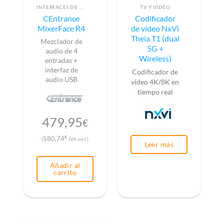
INTERFACES DE AUDIO
TV Y VÍDEO
CEntrance
Codificador
MixerFace R4
de vídeo NxVi
Theia T1 (dual
Mezclador de
5G +
audio de 4
Wireless)
entradas +
interfaz de
Codificador de
audio USB
vídeo 4K/8K en
tiempo real
479,95
€
€
580,74
(
IVA incl.)
Leer más
Añadir al
carrito