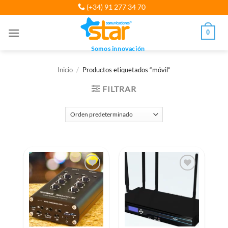
Saltar
(+34) 91 277 34 70
al
contenido
0
Somos innovación
Inicio
/
Productos etiquetados “móvil”
FILTRAR