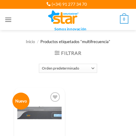
Saltar
(+34) 91 277 34 70
al
contenido
0
Somos innovación
Inicio
/
Productos etiquetados “multifrecuencia”
FILTRAR
Nuevo