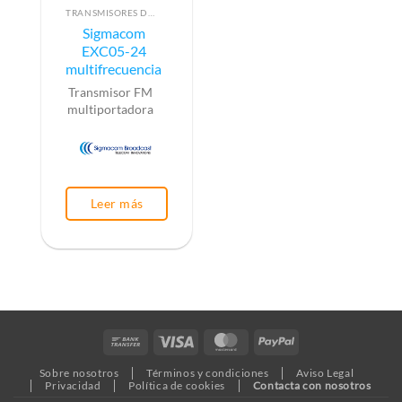
TRANSMISORES DE FM
Sigmacom
EXC05-24
multifrecuencia
Transmisor FM
multiportadora
Leer más
Bank
Visa
MasterCard
PayPal
Transfer
Sobre nosotros
Términos y condiciones
Aviso Legal
Privacidad
Política de cookies
Contacta con nosotros