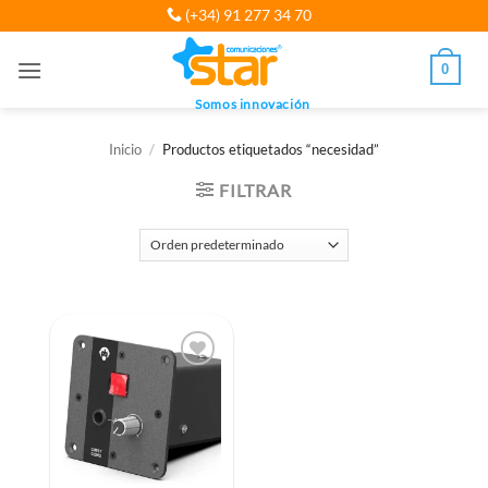
Saltar
(+34) 91 277 34 70
al
contenido
0
Somos innovación
Inicio
/
Productos etiquetados “necesidad”
FILTRAR