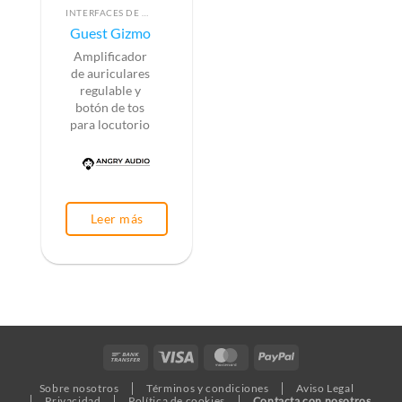
INTERFACES DE AUDIO
Guest Gizmo
Amplificador
de auriculares
regulable y
botón de tos
para locutorio
Leer más
Bank
Visa
MasterCard
PayPal
Transfer
Sobre nosotros
Términos y condiciones
Aviso Legal
Privacidad
Política de cookies
Contacta con nosotros