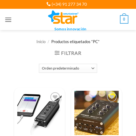
Saltar
(+34) 91 277 34 70
al
contenido
0
Somos innovación
Inicio
/
Productos etiquetados “PC”
FILTRAR