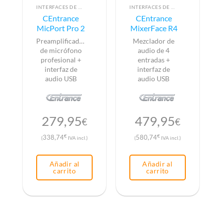
INTERFACES DE AUDIO
INTERFACES DE AUDIO
CEntrance
CEntrance
MicPort Pro 2
MixerFace R4
Preamplificador
Mezclador de
de micrófono
audio de 4
profesional +
entradas +
interfaz de
interfaz de
audio USB
audio USB
279,95
479,95
€
€
€
€
338,74
580,74
(
IVA incl.)
(
IVA incl.)
Añadir al
Añadir al
carrito
carrito