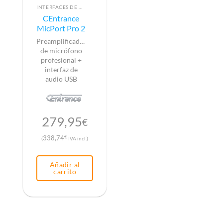
INTERFACES DE AUDIO
CEntrance
MicPort Pro 2
Preamplificador
de micrófono
profesional +
interfaz de
audio USB
279,95
€
€
338,74
(
IVA incl.)
Añadir al
carrito