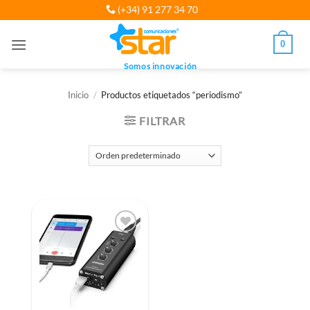
Saltar
(+34) 91 277 34 70
al
contenido
0
Somos innovación
Inicio
/
Productos etiquetados “periodismo”
FILTRAR