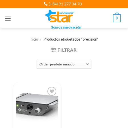
Saltar
(+34) 91 277 34 70
al
contenido
0
Somos innovación
Inicio
/
Productos etiquetados “precisión”
FILTRAR