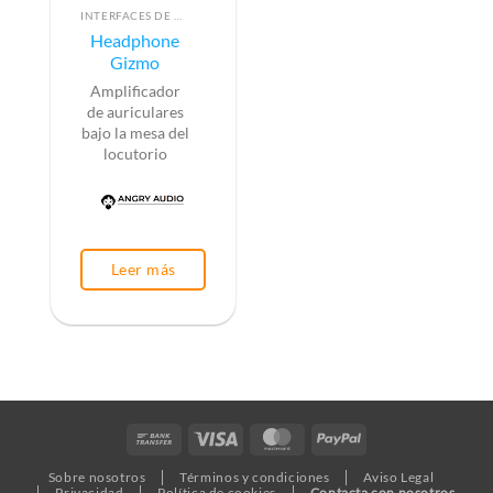
INTERFACES DE AUDIO
Headphone
Gizmo
Amplificador
de auriculares
bajo la mesa del
locutorio
Leer más
Bank
Visa
MasterCard
PayPal
Transfer
Sobre nosotros
Términos y condiciones
Aviso Legal
Privacidad
Política de cookies
Contacta con nosotros