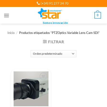
Saltar
(+34) 91 277 34 70
al
contenido
0
Somos innovación
Inicio
/
Productos etiquetados “PTZOptics Variable Lens Cam SDI”
FILTRAR