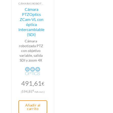
CÁMARAS ROBOTIZADAS PTZ
Cámara
PTZOptics
ZCam-VL con
óptica
intercambiable
(SDI)
Cámara
robotizada PTZ
con objetivo
variable, salida
SDI y zoom 4X
491,61
€
€
594,85
(
IVA incl.)
Añadir al
carrito