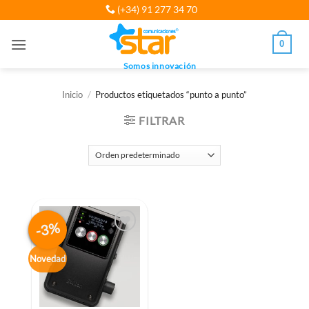
Saltar
(+34) 91 277 34 70
al
contenido
0
Somos innovación
Inicio
/
Productos etiquetados “punto a punto”
FILTRAR
-3%
Novedad