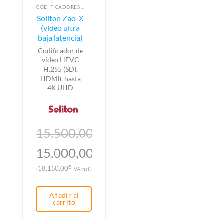
CODIFICADORES DE VÍDEO
Soliton Zao-X
(vídeo ultra
baja latencia)
Codificador de
vídeo HEVC
H.265 (SDI,
HDMI), hasta
4K UHD
15.500,00
€
El
15.000,00
€
precio
El
€
18.150,00
(
IVA incl.)
original
precio
era:
actual
Añadir al
15.500,00€.
es:
carrito
15.000,00€.