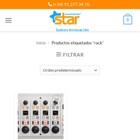
Saltar
(+34) 91 277 34 70
al
contenido
0
Somos innovación
Inicio
/
Productos etiquetados “rack”
FILTRAR