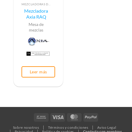
MEZCLADORAS DE AUDIO PARA RADIO
Mezcladora
Axia RAQ
Mesa de
mezclas
Leer más
Bank
Visa
MasterCard
PayPal
Transfer
Sobre nosotros
Términos y condiciones
Aviso Legal
Privacidad
Política de cookies
Contacta con nosotros