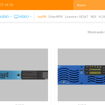
277 34 70
AUDIO
VIDEO
IsoFM
EtherMPX
Livewire+ AES67
NDI
H.2
Mostrando l