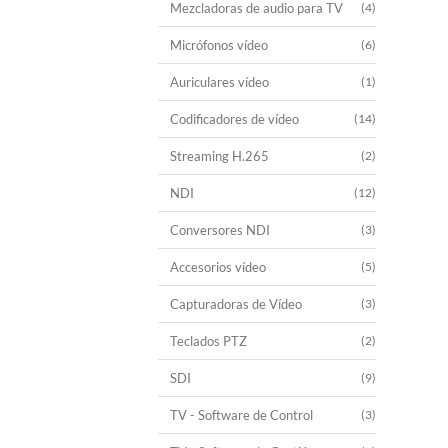
Mezcladoras de audio para TV
(4)
Micrófonos vídeo
(6)
Auriculares vídeo
(1)
Codificadores de vídeo
(14)
Streaming H.265
(2)
NDI
(12)
Conversores NDI
(3)
Accesorios vídeo
(5)
Capturadoras de Vídeo
(3)
Teclados PTZ
(2)
SDI
(9)
TV - Software de Control
(3)