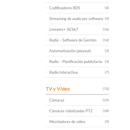
Codificadores RDS
(4)
Streaming de audio por software
(4)
Livewire+ AES67
(16)
Radio – Software de Gestión
(14)
Automatización (playout)
(3)
Radio – Planificación publicitaria
(3)
Radio Interactiva
(7)
TV y Vídeo
(72)
Cámaras
(25)
Cámaras robotizadas PTZ
(18)
Mezcladores de vídeo
(9)