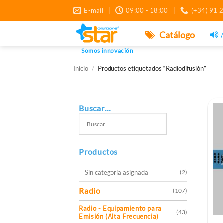
Saltar
E-mail
09:00 - 18:00
(+34) 91 
al
contenido
Catálogo
Somos innovación
Inicio
/
Productos etiquetados “Radiodifusión”
Buscar…
Productos
Sin categoría asignada
(2)
Radio
(107)
Radio - Equipamiento para
(43)
Emisión (Alta Frecuencia)