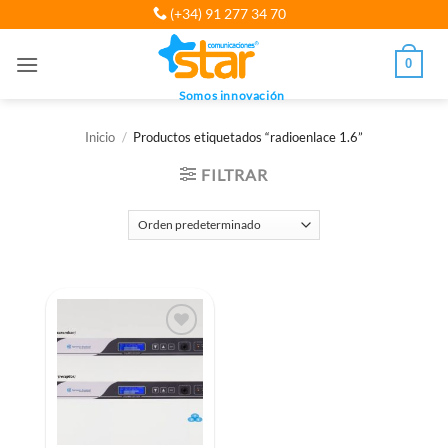
Saltar
(+34) 91 277 34 70
al
contenido
0
Somos innovación
Inicio
/
Productos etiquetados “radioenlace 1.6”
FILTRAR