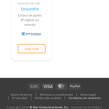
ENLACES DE AUDIO (RADIOENLACES)
EtherMPX
Enlace de audio
IP digital sin
retardo
Leer más
Bank
Visa
MasterCard
PayPal
Transfer
Sobre nosotros
Términos y condiciones
Aviso Legal
Privacidad
Política de cookies
Contacta con nosotros
Copyright 2026
© Star Comunicaciones, S.L.
· Innovación en Radio y