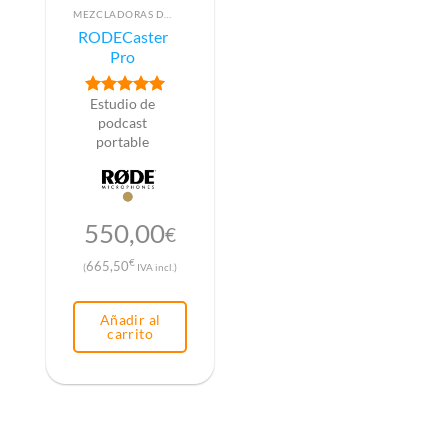
MEZCLADORAS DE AUDIO PARA RADIO
RODECaster
Pro
Estudio de
Valorado con
5
de 5
podcast
portable
550,00
€
€
665,50
(
IVA incl.)
Añadir al
carrito