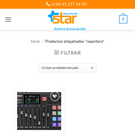
Saltar
(+34) 91 277 34 70
al
contenido
0
Somos innovación
Inicio
/
Productos etiquetados “reportero”
FILTRAR